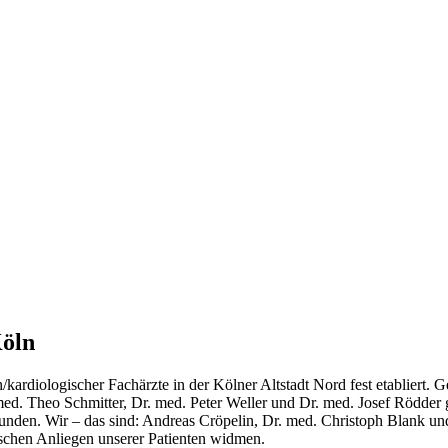
Köln
sch/kardiologischer Fachärzte in der Kölner Altstadt Nord fest etablie
ed. Theo Schmitter, Dr. med. Peter Weller und Dr. med. Josef Rödder 
unden. Wir – das sind: Andreas Cröpelin, Dr. med. Christoph Blank un
ischen Anliegen unserer Patienten widmen.